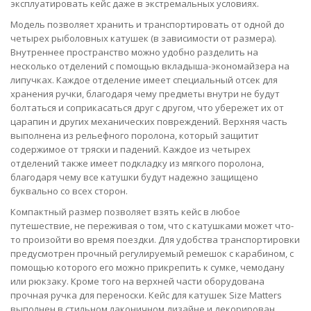
эксплуатировать кейс даже в экстремальных условиях.
Модель позволяет хранить и транспортировать от одной до
четырех рыболовных катушек (в зависимости от размера).
Внутреннее пространство можно удобно разделить на
несколько отделений с помощью вкладыша-экономайзера на
липучках. Каждое отделение имеет специальный отсек для
хранения ручки, благодаря чему предметы внутри не будут
болтаться и соприкасаться друг с другом, что убережет их от
царапин и других механических повреждений. Верхняя часть
выполнена из рельефного поролона, который защитит
содержимое от тряски и падений. Каждое из четырех
отделений также имеет подкладку из мягкого поролона,
благодаря чему все катушки будут надежно защищено
буквально со всех сторон.
Компактный размер позволяет взять кейс в любое
путешествие, не переживая о том, что с катушками может что-
то произойти во время поездки. Для удобства транспортировки
предусмотрен прочный регулируемый ремешок с карабином, с
помощью которого его можно прикрепить к сумке, чемодану
или рюкзаку. Кроме того на верхней части оборудована
прочная ручка для переноски. Кейс для катушек Size Matters
выполнен в стильном лаконичном дизайне и декорирован