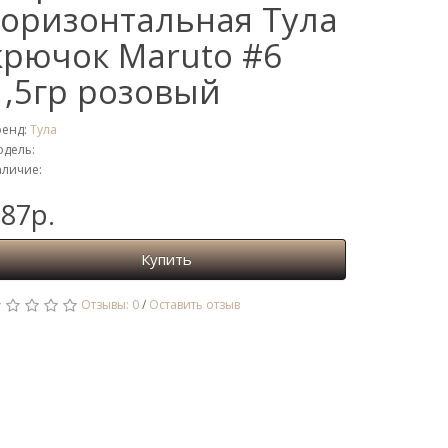
горизонтальная Тула
крючок Maruto #6
1,5гр розовый
ренд:
Тула
дель:
личие:
87р.
Купить
Отзывы: 0
/
Оставить отзыв