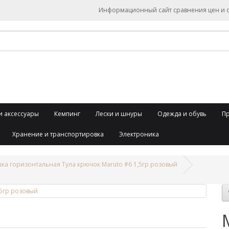
Информационный сайт сравнения цен и об
и аксессуары
Кемпинг
Лески и шнуры
Одежда и обувь
П
Хранение и транспортировка
Электроника
а горизонтальная Тула крючок Maruto #6 1,5гр розовый