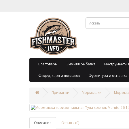
Все товары
Зимняя рыбалка
Инструменты 
Фидер, карп и поплавок
Фурнитура и оснастка
Приманки
Мормышки
Мормышк
Описание
Отзывы (0)