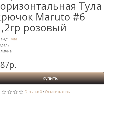
горизонтальная Тула
крючок Maruto #6
1,2гр розовый
ренд:
Тула
дель:
личие:
87р.
Купить
Отзывы: 0
/
Оставить отзыв