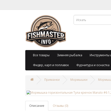
Все товары
Зимняя рыбалка
Инструменты 
Фидер, карп и поплавок
Фурнитура и оснастка
Приманки
Мормышки
Мормышк
Описание
Отзывы (0)