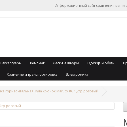
Информационный сайт сравнения цен и об
и аксессуары
Кемпинг
Лески и шнуры
Одежда и обувь
П
Хранение и транспортировка
Электроника
а горизонтальная Тула крючок Maruto #6 1,2гр розовый