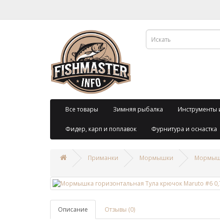
Все товары
Зимняя рыбалка
Инструменты 
Фидер, карп и поплавок
Фурнитура и оснастка
Приманки
Мормышки
Мормышк
Описание
Отзывы (0)