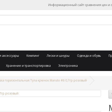
Информационный сайт сравнения цен и об
и аксессуары
Кемпинг
Лески и шнуры
Одежда и обувь
П
Хранение и транспортировка
Электроника
а горизонтальная Тула крючок Maruto #6 0,7гр розовый