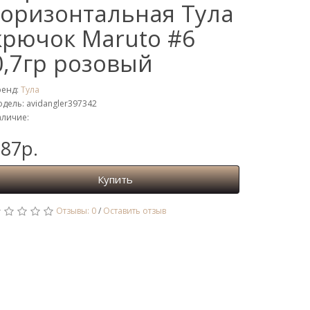
горизонтальная Тула
крючок Maruto #6
0,7гр розовый
ренд:
Тула
дель: avidangler397342
личие:
87р.
Купить
Отзывы: 0
/
Оставить отзыв