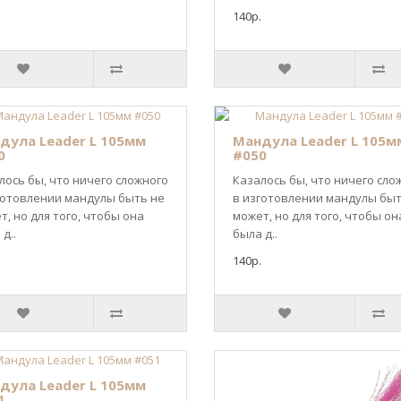
140р.
дула Leader L 105мм
Мандула Leader L 105м
0
#050
лось бы, что ничего сложного
Казалось бы, что ничего сло
готовлении мандулы быть не
в изготовлении мандулы быт
т, но для того, чтобы она
может, но для того, чтобы он
д..
была д..
140р.
дула Leader L 105мм
1