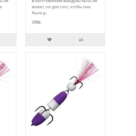
ь не
в изготовлении мандулы быть не
а
может, но для того, чтобы она
была д..
200р.