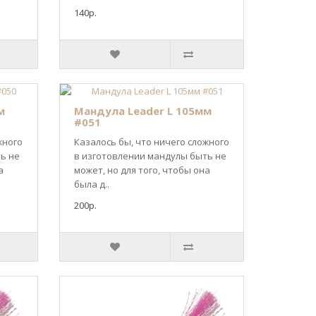
140р.
м
Мандула Leader L 105мм
#051
жного
Казалось бы, что ничего сложного
ь не
в изготовлении мандулы быть не
а
может, но для того, чтобы она
была д..
200р.