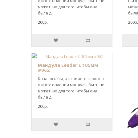
в изготовлении мандулы быть не
в из
может, но для того, чтобы она
може
была д..
была 
200р.
200р.
Мандула Leader L 105мм
#062
Казалось бы, что ничего сложного
в изготовлении мандулы быть не
может, но для того, чтобы она
была д..
200р.