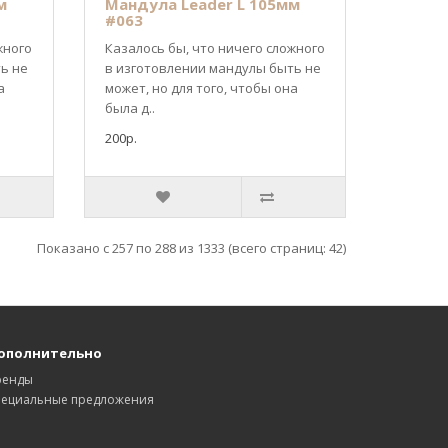
м
Мандула Leader L 105мм
#063
жного
Казалось бы, что ничего сложного
ь не
в изготовлении мандулы быть не
а
может, но для того, чтобы она
была д..
200р.
Показано с 257 по 288 из 1333 (всего страниц: 42)
ополнительно
ренды
пециальные предложения