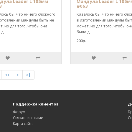
дула Leader L 105мм
Мандула Leader L 105м
3
#063
лось бы, что ничего сложного
Казалось бы, что ничего сло
готовлении мандулы быть не
в изготовлении мандулы быт
т, но для того, чтобы она
может, но для того, чтобы он
д..
была д..
200р.
13
>
>|
Поддержка клиентов
Д
Форум
Б
Связаться с нами
С
Карта сайта