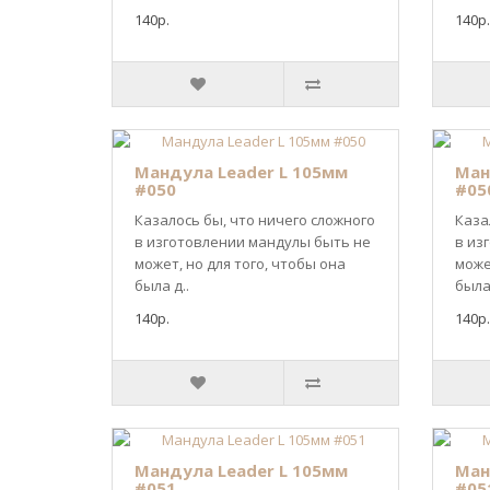
140р.
140р.
Мандула Leader L 105мм
Ман
#050
#05
Казалось бы, что ничего сложного
Каза
в изготовлении мандулы быть не
в из
может, но для того, чтобы она
може
была д..
была 
140р.
140р.
Мандула Leader L 105мм
Ман
#051
#05