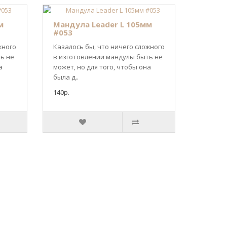
м
Мандула Leader L 105мм
#053
жного
Казалось бы, что ничего сложного
ь не
в изготовлении мандулы быть не
а
может, но для того, чтобы она
была д..
140р.