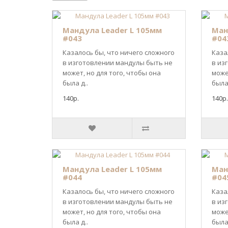
Мандула Leader L 105мм
Ман
#043
#04
Казалось бы, что ничего сложного
Каза
в изготовлении мандулы быть не
в из
может, но для того, чтобы она
може
была д..
была 
140р.
140р.
Мандула Leader L 105мм
Ман
#044
#04
Казалось бы, что ничего сложного
Каза
в изготовлении мандулы быть не
в из
может, но для того, чтобы она
може
была д..
была 