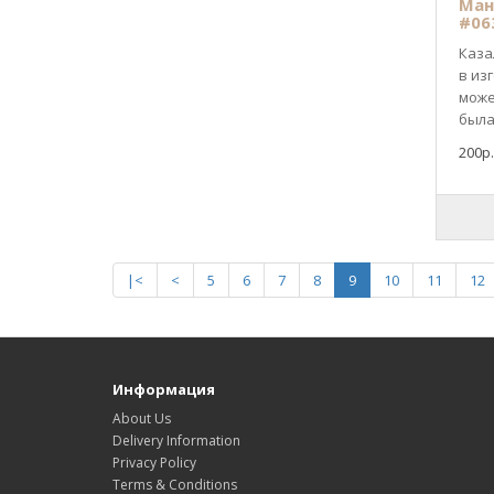
Ман
#06
Каза
в из
може
была 
200р.
|<
<
5
6
7
8
9
10
11
12
Информация
About Us
Delivery Information
Privacy Policy
Terms & Conditions