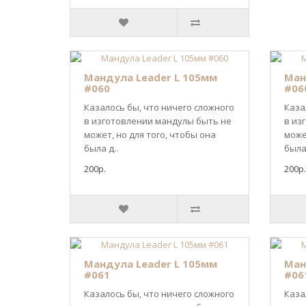
Мандула Leader L 105мм
Ман
#060
#06
Казалось бы, что ничего сложного
Каза
в изготовлении мандулы быть не
в из
может, но для того, чтобы она
може
была д..
была 
200р.
200р.
Мандула Leader L 105мм
Ман
#061
#06
Казалось бы, что ничего сложного
Каза