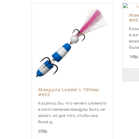
Ман
#05
Каза
в из
може
была 
140р.
Мандула Leader L 105мм
#052
Казалось бы, что ничего сложного
в изготовлении мандулы быть не
может, но для того, чтобы она
была д..
200р.