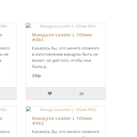
м
Мандула Leader L 105мм
#061
жного
Казалось бы, что ничего сложного
ь не
в изготовлении мандулы быть не
а
может, но для того, чтобы она
была д..
200р.
м
Мандула Leader L 105мм
#062
жного
Казалось бы, что ничего сложного