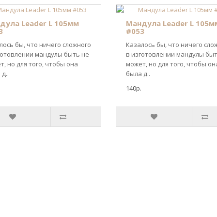
дула Leader L 105мм
Мандула Leader L 105м
3
#053
лось бы, что ничего сложного
Казалось бы, что ничего сло
готовлении мандулы быть не
в изготовлении мандулы быт
т, но для того, чтобы она
может, но для того, чтобы он
д..
была д..
140р.