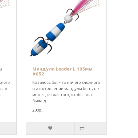
м
Мандула Leader L 105мм
#052
жного
Казалось бы, что ничего сложного
ь не
в изготовлении мандулы быть не
а
может, но для того, чтобы она
была д..
200р.