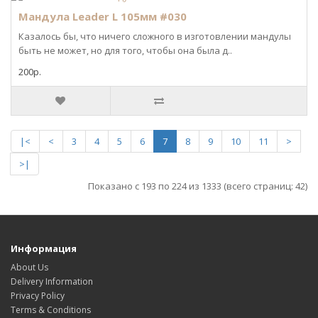
Мандула Leader L 105мм #030
Казалось бы, что ничего сложного в изготовлении мандулы
быть не может, но для того, чтобы она была д..
200р.
|<
<
3
4
5
6
7
8
9
10
11
>
>|
Показано с 193 по 224 из 1333 (всего страниц: 42)
Информация
About Us
Delivery Information
Privacy Policy
Terms & Conditions