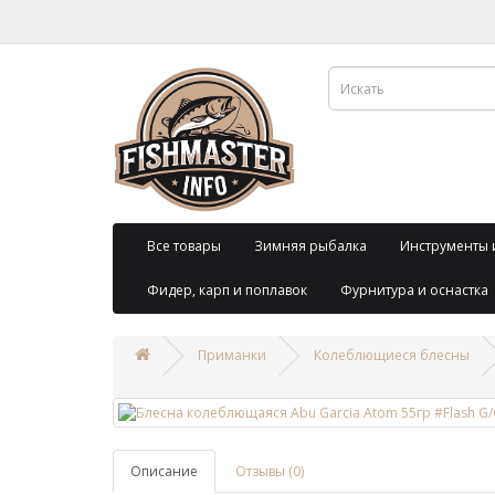
Все товары
Зимняя рыбалка
Инструменты 
Фидер, карп и поплавок
Фурнитура и оснастка
Приманки
Колеблющиеся блесны
Описание
Отзывы (0)