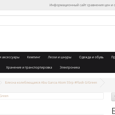
Информационный сайт сравнения цен и об
и аксессуары
Кемпинг
Лески и шнуры
Одежда и обувь
П
Хранение и транспортировка
Электроника
Блесна колеблющаяся Abu Garcia Atom 55гр #Flash G/Green