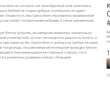
cia Atom не что иное, как своеобразный знак качества в
дных бигбейтов старые добрые «колебалки» не сдают
ем. Уловистость Abu Garcia Atom обусловлена проверенной
утым телом с поперечными ребрами, а также неизменным
Б
скую блесну Штролек, но шведские инженеры значительно
Мо
ой и компактной, за счет чего выросла дальность полета, а
На
ь при ловле на Abu Garcia Atom от рыбака не требуется каких-
 в толще воды. На равномерной неспешной проводке блесна
1
ющей и покачивающейся из-стороны в сторону, что и
я в различных размерах и весах с большим