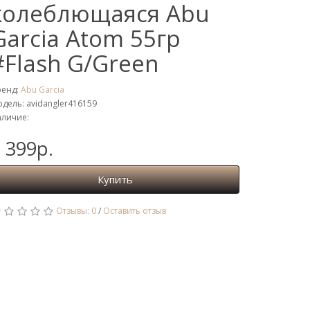
колеблющаяся Abu
Garcia Atom 55гр
#Flash G/Green
ренд:
Abu Garcia
дель: avidangler416159
личие:
 399р.
Купить
Отзывы: 0
/
Оставить отзыв