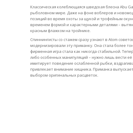
Классическая колеблющаяся шведская блесна Abu Gar
рыболовном мире. Даже на фоне воблеров и новомо
позиций во время охоты за щукой и трофейным окун
временем формой и характерными деталями – вытян
красным флажком на тройнике.
Спиннингисты со стажем сразу узнают в Atom совет
модернизировали эту приманку. Она стала более тонк
фирменная игра стала как никогда стабильной. Тепер
либо особенных манипуляций – нужно лишь вести её
имитирует поведение ослабленной рыбки, вздрагива
привлекает внимание хищника. Приманка выпускаетс
выбором оригинальных расцветок.