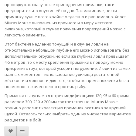
проводку как сразу после приводнения приманки, так и
предварительно опустив её на дно. Так или иначе, вести
приманку лучше всего крайне медленно и равномерно. Хвост
Miuras Mouse выполнен из прочного и в меру жёсткого
силикона, который в случае получения повреждений можно с
лёгкостью заменить.
Этот бактейл медленно тонущий и в случае ловли на
относительно небольшой глубине его можно использовать без
дополнительной огрузки, но если же глубина ловли превышает
4-5 метров, то к месту крепления приманки к поводку можно
прикрепить груз, который ускорит погружение. И один из самых
важных моментов – использование удилища достаточной
жёсткости и мощности для того, чтобы во время поклевки была
возможность качественно просечь рыбу.
Приманка выпускается в трех модификациях: 120, 95 и 60 грамм,
размером 300, 230 и 200 мм соответственно. Miuras Mouse
отлично дополнит коллекцию приманок охотника за крупной
щукой. Осталось только выбрать один из множества вариантов
расцветок и в бой!