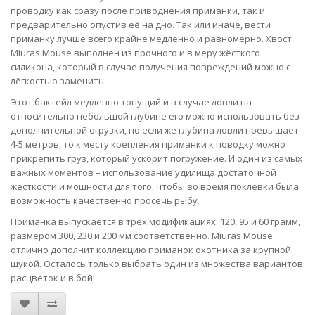
проводку как сразу после приводнения приманки, так и
предварительно опустив её на дно. Так или иначе, вести
приманку лучше всего крайне медленно и равномерно. Хвост
Miuras Mouse выполнен из прочного и в меру жёсткого
силикона, который в случае получения повреждений можно с
лёгкостью заменить.
Этот бактейл медленно тонущий и в случае ловли на
относительно небольшой глубине его можно использовать без
дополнительной огрузки, но если же глубина ловли превышает
4-5 метров, то к месту крепления приманки к поводку можно
прикрепить груз, который ускорит погружение. И один из самых
важных моментов – использование удилища достаточной
жёсткости и мощности для того, чтобы во время поклевки была
возможность качественно просечь рыбу.
Приманка выпускается в трех модификациях: 120, 95 и 60 грамм,
размером 300, 230 и 200 мм соответственно. Miuras Mouse
отлично дополнит коллекцию приманок охотника за крупной
щукой. Осталось только выбрать один из множества вариантов
расцветок и в бой!