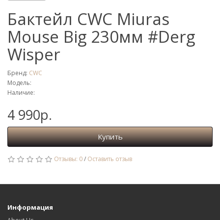
Бактейл CWC Miuras
Mouse Big 230мм #Derg
Wisper
Бренд:
CWC
Модель:
Наличие:
4 990р.
Купить
Отзывы: 0
/
Оставить отзыв
Информация