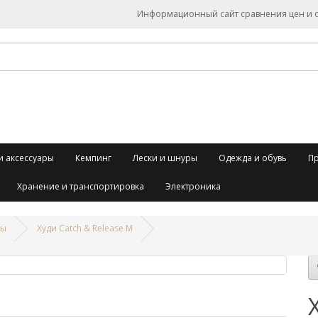
Информационный сайт сравнения цен и об
и аксессуары
Кемпинг
Лески и шнуры
Одежда и обувь
П
Хранение и транспортировка
Электроника
вы
Худи Catch & Release M