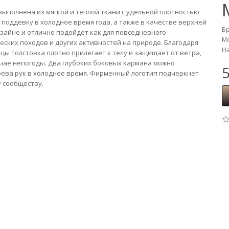
выполнена из мягкой и теплой ткани с удельной плотностью
 поддевку в холодное время года, а также в качестве верхней
Б
зайне и отлично подойдет как для повседневного
Мо
ческих походов и других активностей на природе. Благодаря
На
цы толстовка плотно прилегает к телу и защищает от ветра,
учае непогоды. Два глубоких боковых кармана можно
5
грева рук в холодное время. Фирменный логотип подчеркнет
 сообществу.