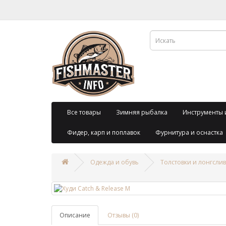
Все товары
Зимняя рыбалка
Инструменты 
Фидер, карп и поплавок
Фурнитура и оснастка
Одежда и обувь
Толстовки и лонгсли
Описание
Отзывы (0)