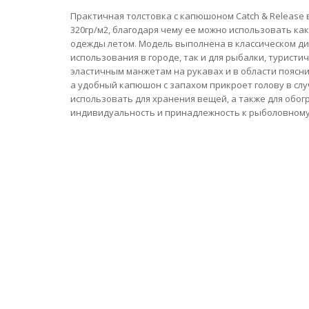
Практичная толстовка с капюшоном Catch & Release 
320гр/м2, благодаря чему ее можно использовать как
одежды летом. Модель выполнена в классическом ди
использования в городе, так и для рыбалки, туристи
эластичным манжетам на рукавах и в области поясни
а удобный капюшон с запахом прикроет голову в сл
использовать для хранения вещей, а также для обо
индивидуальность и принадлежность к рыболовному