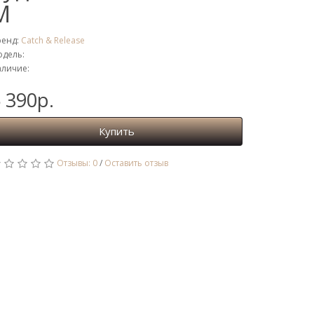
M
ренд:
Catch & Release
дель:
личие:
 390р.
Купить
Отзывы: 0
/
Оставить отзыв