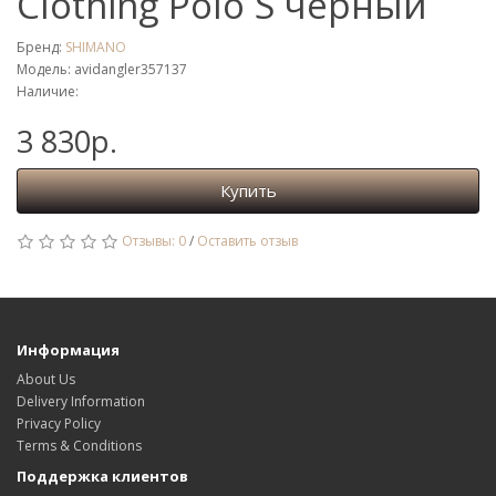
Clothing Polo S черный
Бренд:
SHIMANO
Модель: avidangler357137
Наличие:
3 830р.
Купить
Отзывы: 0
/
Оставить отзыв
Информация
About Us
Delivery Information
Privacy Policy
Terms & Conditions
Поддержка клиентов