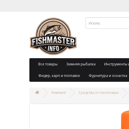
Все товары
Зимняя рыбалка
Инструменты 
Фидер, карп и поплавок
Фурнитура и оснастка
Кемпинг
Средства от насекомых