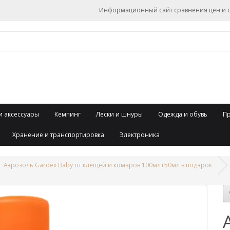
Информационный сайт сравнения цен и об
и аксессуары
Кемпинг
Лески и шнуры
Одежда и обувь
П
Хранение и транспортировка
Электроника
Аэрозоль Gardex Baby от клещей и комаров 100мл+50мл в подарок