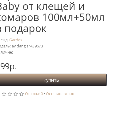
Baby от клещей и
комаров 100мл+50мл
в подарок
ренд:
Gardex
дель: avidangler439673
личие:
99р.
Купить
Отзывы: 0
/
Оставить отзыв