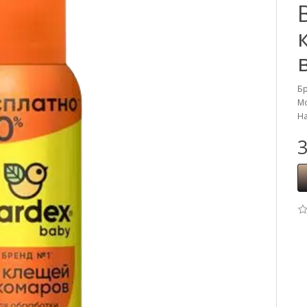
Б
Мо
На
3