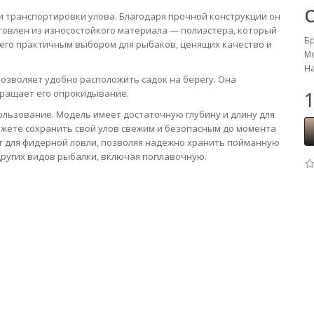
и транспортировки улова. Благодаря прочной конструкции он
овлен из износостойкого материала — полиэстера, который
Б
 его практичным выбором для рыбаков, ценящих качество и
Мо
На
позволяет удобно расположить садок на берегу. Она
вращает его опрокидывание.
1
льзование. Модель имеет достаточную глубину и длину для
ожете сохранить свой улов свежим и безопасным до момента
т для фидерной ловли, позволяя надежно хранить пойманную
 других видов рыбалки, включая поплавочную.