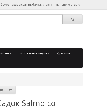
зора товаров для рыбалки, спорта и активного отдыха.
риманки
Рыболовные катушки
Удилища
Садок Salmo со