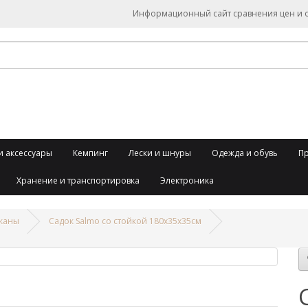
Информационный сайт сравнения цен и об
и аксессуары
Кемпинг
Лески и шнуры
Одежда и обувь
П
Хранение и транспортировка
Электроника
уканы
Садок Salmo со стойкой 180х35х35см