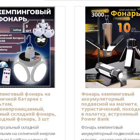
пинговый фонарь на
Фонарь кемпинговый
нечной батарее с
аккумуляторный
ьтом,
подвесной на магните,
онепроницаемый,
туристический, поход
ный складной фонарь,
в палатку, встроенный
одный фонарь, 3 шт
Power Bank
ерсальный складной
Фонарь кемпинговый
ильник на солнечной энергии
аккумуляторный подвесной на
ор из 3 шт!Ваш надежный
магните - незаменимый помо