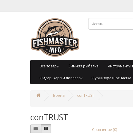
Все товары
Зимняя рыбалка
Инструменты 
Фидер, карп и поплавок
Фурнитура и оснастка
Бренд
conTRUST
conTRUST
Сравнение (0)