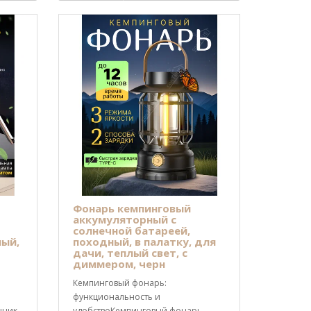
Фонарь кемпинговый
аккумуляторный с
солнечной батареей,
ный,
походный, в палатку, для
дачи, теплый свет, с
диммером, черн
Кемпинговый фонарь:
функциональность и
щник
удобствоКемпинговый фонарь