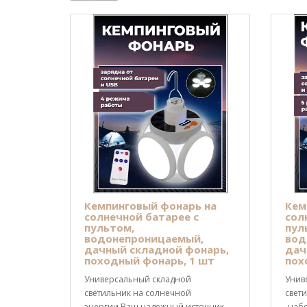
Кемпинговый фонарь на
Кем
солнечной батарее с
сол
пультом,
пул
водонепроницаемый,
вод
дачный складной фонарь,
дач
походный фонарь, 1 шт
пох
Универсальный складной
Унив
светильник на солнечной
свет
энергии.Ваш надежный источник
-наб