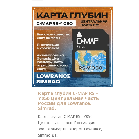
Карта глубин C-MAP RS –
Y050 Центральная часть
России для Lowrance,
Simrad.
Карта глубин C-MAP RS – Y050
Центральная часть России для
эхолотов/картплоттеров Lowrance,
Simrad.Да..