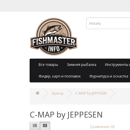
Все товары
Зимняя рыбалка
Инструменты 
Фидер, карп и поплавок
Фурнитура и оснастка
Бренд
C-MAP by JEPPESEN
C-MAP by JEPPESEN
Сравнение (0)