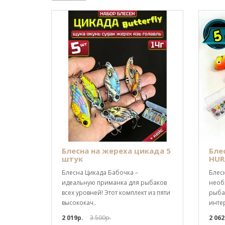
Блесна на жереха цикада 5
Бле
штук
HUR
Блесна Цикада Бабочка –
Блесн
идеальную приманка для рыбаков
необ
всех уровней! Этот комплект из пяти
рыбак
высококач..
интер
2 019р.
3 500р.
2 062