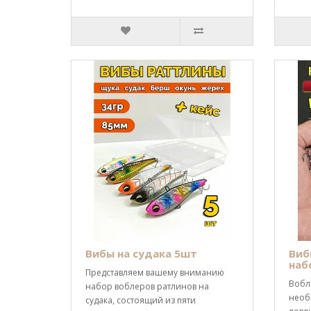
Вибы на судака 5шт
Виб
наб
Представляем вашему вниманию
Вобл
набор воблеров ратлинов на
необ
судака, состоящий из пяти