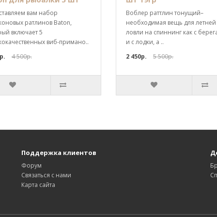
ставляем вам набор
Воблер раттлин тонущий–
коновых ратлинов Baton,
необходимая вещь для летней
рый включает 5
ловли на спиннинг как с берега
кокачественных виб-примано..
и с лодки, а ..
р.
4 500р.
2 450р.
5 500р.
Поддержка клиентов
Д
Форум
Б
Связаться с нами
С
Карта сайта