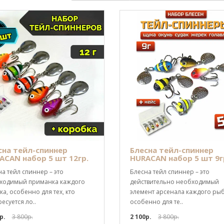
сна тейл-спиннер
Блесна тейл-спиннер
ACAN набор 5 шт 12гр.
HURACAN набор 5 шт 9г
а тейл спиннер – это
Блесна тейл спиннер – это
ходимый приманка каждого
действительно необходимый
а, особенно для тех, кто
элемент арсенала каждого рыб
есуется ло..
особенно для те..
р.
3 800р.
2 100р.
3 800р.