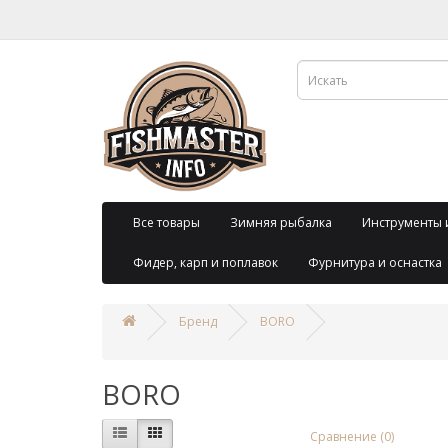
Все товары
Зимняя рыбалка
Инструменты 
Фидер, карп и поплавок
Фурнитура и оснастка
Бренд
BORO
BORO
Сравнение (0)