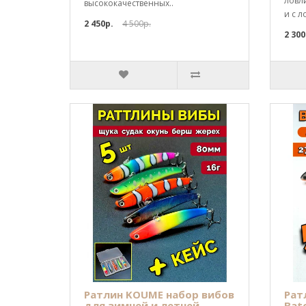
ловли
высококачественных..
и с ло
2 450р.
4 500р.
2 300
Ратлин KOUME набор вибов
Рат
для зимней и летней
Bat