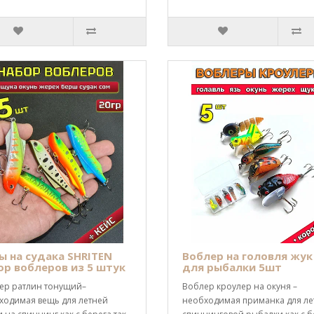
ы на судака SHRITEN
Воблер на головля жук
ор воблеров из 5 штук
для рыбалки 5шт
ер ратлин тонущий–
Воблер кроулер на окуня –
ходимая вещь для летней
необходимая приманка для ле