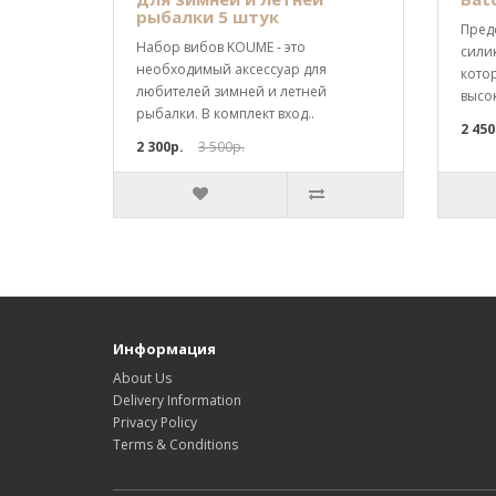
рыбалки 5 штук
Пред
Набор вибов KOUME - это
сили
необходимый аксессуар для
кото
любителей зимней и летней
высо
рыбалки. В комплект вход..
2 450
2 300р.
3 500р.
Информация
About Us
Delivery Information
Privacy Policy
Terms & Conditions