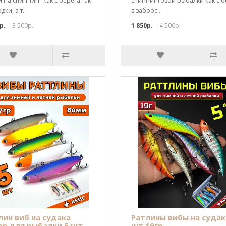
 на спиннинг как с берега так
спиннинговой рыбалки как с б
дки, а т..
в заброс..
р.
3 500р.
1 850р.
4 500р.
лин виб на судака
Ратлины вибы на судак
on для рыбалки 5 шт
шт 19гр