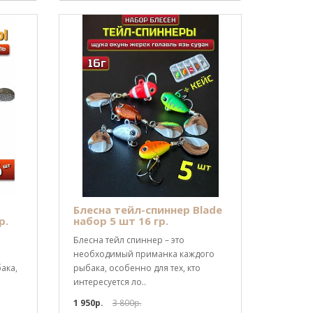
Блесна тейл-спиннер Вlade
р.
набор 5 шт 16 гр.
Блесна тейл спиннер – это
необходимый приманка каждого
ака,
рыбака, особенно для тех, кто
интересуется ло..
1 950р.
3 800р.