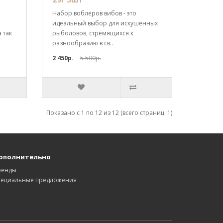
Набор воблеров вибов - это
идеальный выбор для искушённых
 так
рыболовов, стремящихся к
разнообразию в св..
2 450р.
5 500р.
Показано с 1 по 12 из 12 (всего страниц: 1)
ополнительно
ренды
пециальные предложения