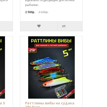
ерега
идеально подходящие для летней
рыбалки..
2 500р.
3 500р.
а 5
Раттлины вибы на судака
29г 5шт