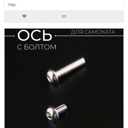
706р.