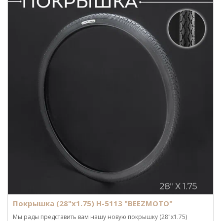
Покрышка (28"х1.75) Н-5113 "BEEZMOTO"
Мы рады представить вам нашу новую покрышку (28"x1.75)