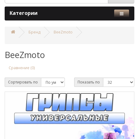
Категории
Бренд
BeeZmoto
BeeZmoto
Сравнение (0)
Сортировать по
Показать по