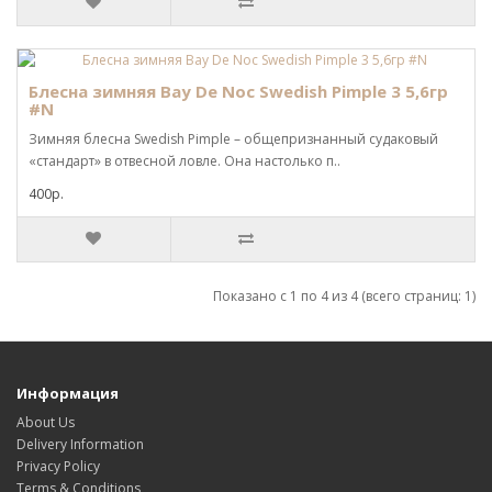
Блесна зимняя Bay De Noc Swedish Pimple 3 5,6гр
#N
Зимняя блесна Swedish Pimple – общепризнанный судаковый
«стандарт» в отвесной ловле. Она настолько п..
400р.
Показано с 1 по 4 из 4 (всего страниц: 1)
Информация
About Us
Delivery Information
Privacy Policy
Terms & Conditions