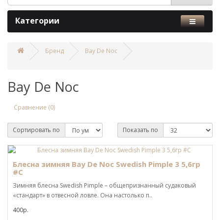
Категории
Бренд
Bay De Noc
Bay De Noc
Сравнение (0)
Сортировать по
Показать по
Блесна зимняя Bay De Noc Swedish Pimple 3 5,6гр
#C
Зимняя блесна Swedish Pimple – общепризнанный судаковый
«стандарт» в отвесной ловле. Она настолько п..
400р.