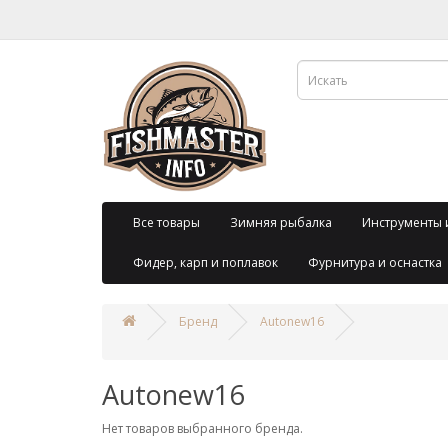
Все товары
Зимняя рыбалка
Инструменты 
Фидер, карп и поплавок
Фурнитура и оснастка
Бренд
Autonew16
Autonew16
Нет товаров выбранного бренда.