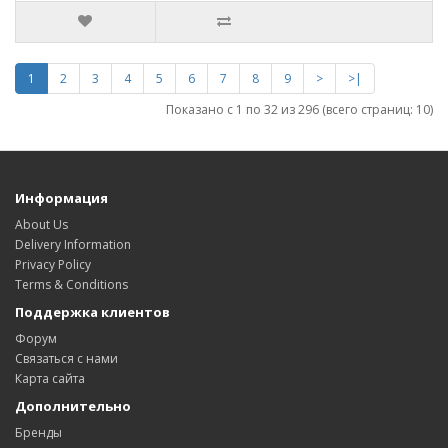
1
2
3
4
5
6
7
8
9
>
>|
Показано с 1 по 32 из 296 (всего страниц: 10)
Информация
About Us
Delivery Information
Privacy Policy
Terms & Conditions
Поддержка клиентов
Форум
Связаться с нами
Карта сайта
Дополнительно
Бренды