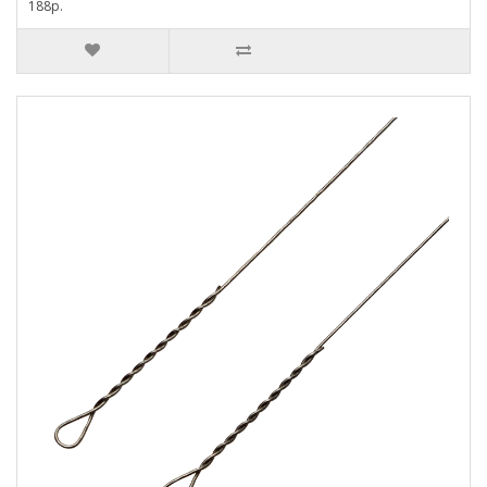
188р.