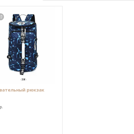
вательный рюкзак
р.