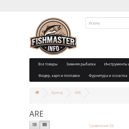
Все товары
Зимняя рыбалка
Инструменты 
Фидер, карп и поплавок
Фурнитура и оснастка
Бренд
ARE
ARE
Сравнение (0)