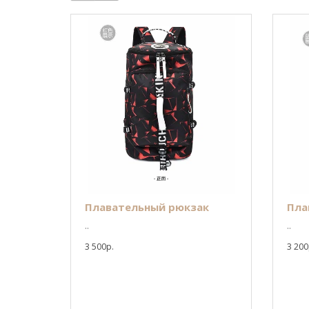
Плавательный рюкзак
Пла
..
..
3 500р.
3 200