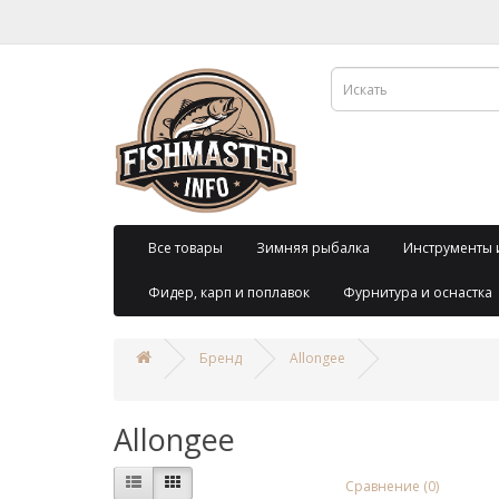
Все товары
Зимняя рыбалка
Инструменты 
Фидер, карп и поплавок
Фурнитура и оснастка
Бренд
Allongee
Allongee
Сравнение (0)