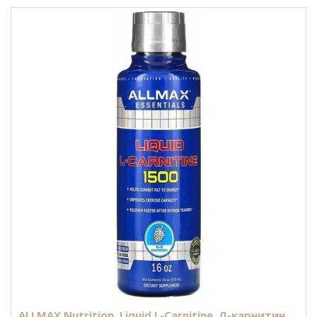
ALLMAX Nutrition, Liquid L-Carnitine, Л-карнитин,