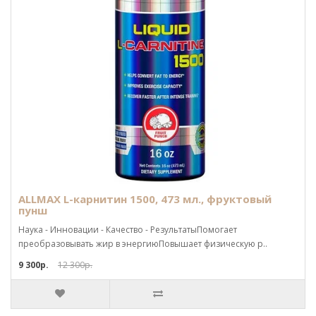
ALLMAX L-карнитин 1500, 473 мл., фруктовый
пунш
Наука - Инновации - Качество - РезультатыПомогает
преобразовывать жир в энергиюПовышает физическую р..
9 300р.
12 300р.