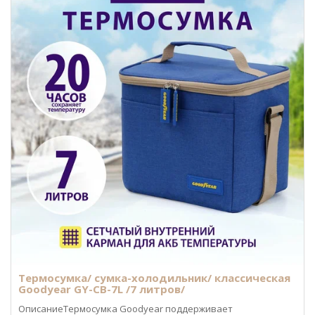
Термосумка/ сумка-холодильник/ классическая
Goodyear GY-CB-7L /7 литров/
ОписаниеТермосумка Goodyear поддерживает