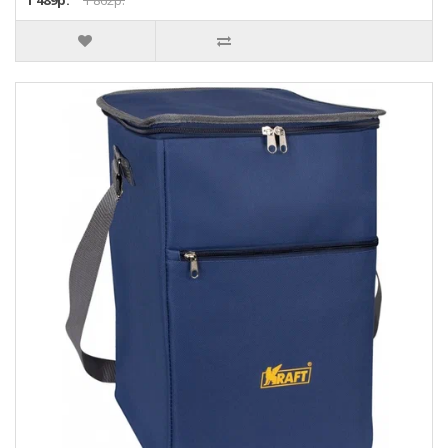
1 489р.
1 862р.