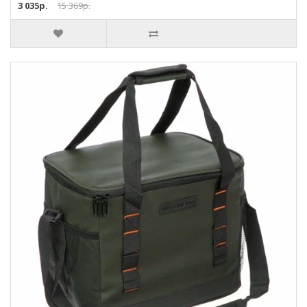
3 035р.
15 369р.