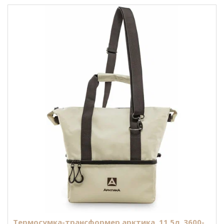
Термосумка-трансформер арктика, 11,5л, 3600-