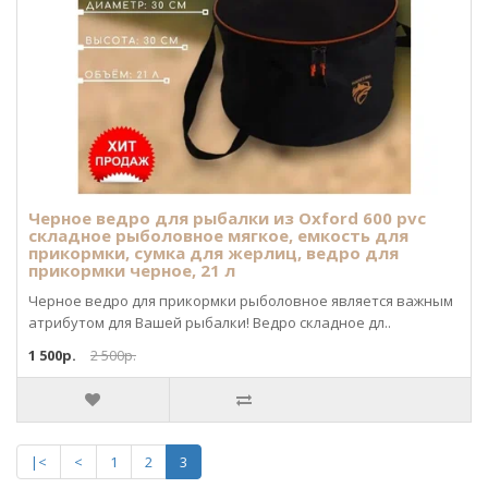
Черное ведро для рыбалки из Oxford 600 pvc
складное рыболовное мягкое, емкость для
прикормки, сумка для жерлиц, ведро для
прикормки черное, 21 л
Черное ведро для прикормки рыболовное является важным
атрибутом для Вашей рыбалки! Ведро складное дл..
1 500р.
2 500р.
|<
<
1
2
3