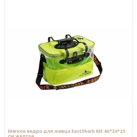
Мягкое ведро для живца EastShark ME 40*24*25
см желтое