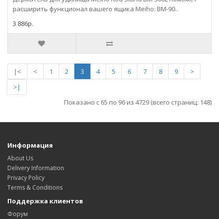
расширить функционал вашего ящика Meiho: BM-90..
3 886р.
|<
<
1
2
3
4
5
6
7
8
9
>
>|
Показано с 65 по 96 из 4729 (всего страниц: 148)
Информация
About Us
Delivery Information
Privacy Policy
Terms & Conditions
Поддержка клиентов
Форум