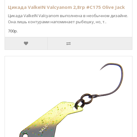
Цикада ValkeIN Valcyanom 2,8гр #C175 Olive Jack
Цикада ValkeIN Valcyanom выполнена в необычном дизайне.
Она лишь контурами напоминает рыбешку, но, т..
700р.