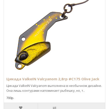
Цикада ValkeIN Valcyanom 2,8гр #C175 Olive Jack
Цикада ValkeIN Valcyanom выполнена в необычном дизайне.
Она лишь контурами напоминает рыбешку, но, т..
700р.