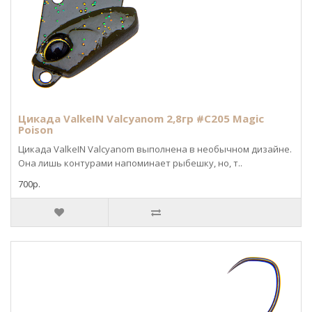
Цикада ValkeIN Valcyanom 2,8гр #C205 Magic
Poison
Цикада ValkeIN Valcyanom выполнена в необычном дизайне.
Она лишь контурами напоминает рыбешку, но, т..
700р.