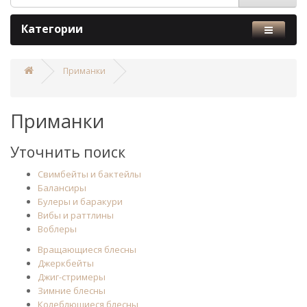
Категории
Приманки
Приманки
Уточнить поиск
Cвимбейты и бактейлы
Балансиры
Булеры и баракури
Вибы и раттлины
Воблеры
Вращающиеся блесны
Джеркбейты
Джиг-стримеры
Зимние блесны
Колеблющиеся блесны