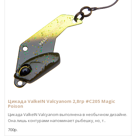
Цикада ValkeIN Valcyanom 2,8гр #C205 Magic
Poison
Цикада ValkeIN Valcyanom выполнена в необычном дизайне.
Она лишь контурами напоминает рыбешку, но, т..
700р.