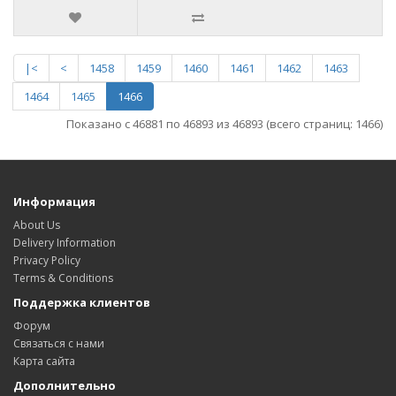
|<
<
1458
1459
1460
1461
1462
1463
1464
1465
1466
Показано с 46881 по 46893 из 46893 (всего страниц: 1466)
Информация
About Us
Delivery Information
Privacy Policy
Terms & Conditions
Поддержка клиентов
Форум
Связаться с нами
Карта сайта
Дополнительно