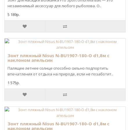
Зонт для насадки Волжанка Pro Sport Umbrella Bait — это
незаменимый аксессуар для любого рыболова. О..
5 189р.
Зонт пляжный Nisus N-BU1907-180-О d1,8м с
наклоном апельсин
Палящее летнее солнце способно сильно подпортить
впечатления от отдыха на природе, если не позаботит..
1 575р.
Зонт пляжный Nisus N-BU1907-180-О d1,8м с
наклоном апельсин