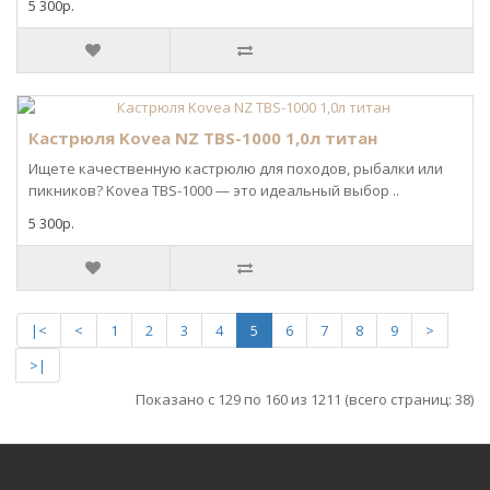
5 300р.
Кастрюля Kovea NZ TBS-1000 1,0л титан
Ищете качественную кастрюлю для походов, рыбалки или
пикников? Kovea TBS-1000 — это идеальный выбор ..
5 300р.
|<
<
1
2
3
4
5
6
7
8
9
>
>|
Показано с 129 по 160 из 1211 (всего страниц: 38)