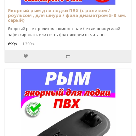
Якорный рым для лодки ПВХ (с роликом /
роульсом , для шнура / фала диаметром 5-8 мм.
серый)
Якорный рым с роликом, поможет вам без лишних усилий
зафиксировать или снять фал с якорем в считанны..
699р.
1 399р.