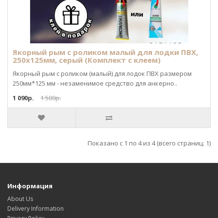
Якорный рым с роликом малый для лодки ПВХ,
250х125мм, серый (Комплект с клеем)
Якорный рым с роликом (малый) для лодок ПВХ размером
250мм*125 мм - незаменимое средство для анкерно..
1 090р.
1 500р.
Показано с 1 по 4 из 4 (всего страниц: 1)
Информация
About Us
Delivery Information