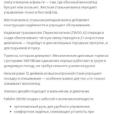
снегу и мокром асфальте — там, где обычный велосипед
буксует или скользит. Жёсткая стальная вилка передаёт
управление точно и без люфтов.
Жёсткая вилка: стальная ригидная вилка добавляет
конструкции надёжности и упрощает обслуживание.
Надёжная трансмиссия. Переключатели LTWOO A2 спереди и
сзади обеспечивают чёткую смену передач в 21 скоростном
диапазоне — подойдут и для неспешных городских прогулок, и
для подъёмов в горку.
Тормоза, которым доверяют. Механические дисковые тормоза
с роторами 160/180 мм одинаково хорошо работают в сухую и
дождливую погоду, не требуя сильного усилия на ручке.
Низкая рама 12 дюймов из высокопрочной стали упрощает
посадку и спешивание — особенно важно для тех, кто только
осваивает велосипед.
Унисекс-дизайн подходит и мальчикам, и девочкам.
Fatbike GROM создан с заботой о юном велосипедисте:
эргономичный руль для удобного управления;
комфортное сиденье, снижающее усталость при