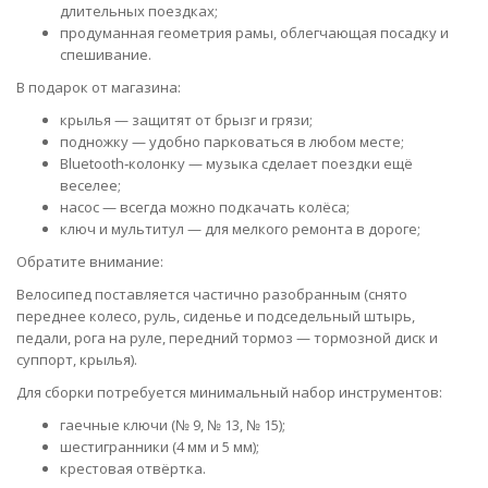
длительных поездках;
продуманная геометрия рамы, облегчающая посадку и
спешивание.
В подарок от магазина:
крылья — защитят от брызг и грязи;
подножку — удобно парковаться в любом месте;
Bluetooth‑колонку — музыка сделает поездки ещё
веселее;
насос — всегда можно подкачать колёса;
ключ и мультитул — для мелкого ремонта в дороге;
Обратите внимание:
Велосипед поставляется частично разобранным (снято
переднее колесо, руль, сиденье и подседельный штырь,
педали, рога на руле, передний тормоз — тормозной диск и
суппорт, крылья).
Для сборки потребуется минимальный набор инструментов:
гаечные ключи (№ 9, № 13, № 15);
шестигранники (4 мм и 5 мм);
крестовая отвёртка.