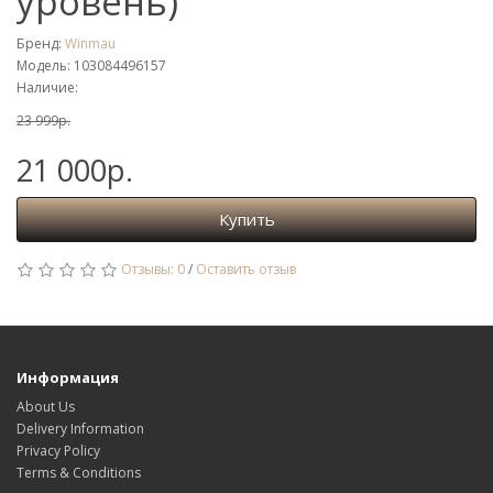
уровень)
Бренд:
Winmau
Модель: 103084496157
Наличие:
23 999р.
21 000р.
Купить
Отзывы: 0
/
Оставить отзыв
Информация
About Us
Delivery Information
Privacy Policy
Terms & Conditions