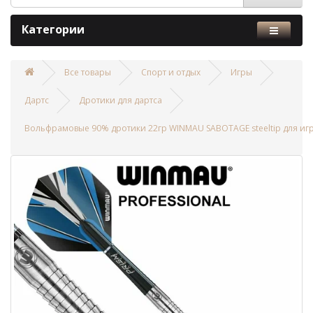
Категории
Все товары
Спорт и отдых
Игры
Дартс
Дротики для дартса
Вольфрамовые 90% дротики 22гр WINMAU SABOTAGE steeltip для иг