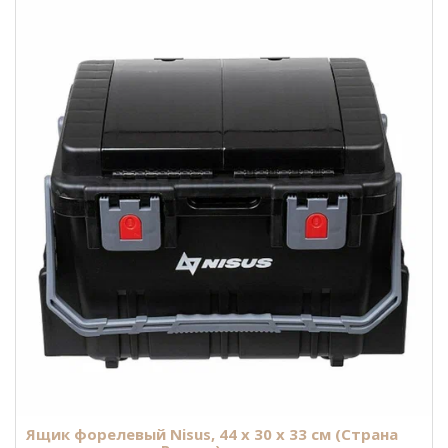
Ящик форелевый Nisus, 44 x 30 x 33 см (Страна