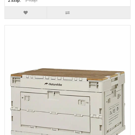
2 535р.
3 108р.