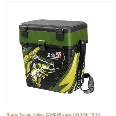
Ящик Тонар Helios ZANDER хаки (HS-IML-19-H)