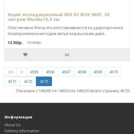
Ящик экспедиционный IRIS RV BOX 900F, 30
литров 90x40x15,5 см.
Пластиковые боксы Iris изготавливаются из ударопрочного
полипропилена методом литья под высоким давл..
12 362р.
13 408р.
|<
<
4565
4566
4567
4568
4569
4570
4571
4572
4573
Показано с 146305 по 146320 из 146320 (всего страниц: 4573)
Информация
About Us
Delivery Information