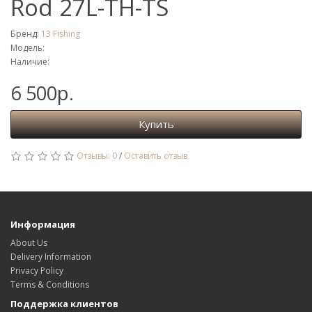
Rod 27L-TH-TS
Бренд:
13 Fishing
Модель:
Наличие:
6 500р.
Купить
Отзывы: 0
/
Оставить отзыв
Информация
About Us
Delivery Information
Privacy Policy
Terms & Conditions
Поддержка клиентов