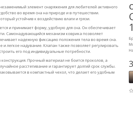
незаменимый элемент снаряжения для любителей активного
добство во время сна на природе и в путешествии.
оторый устойчив к воздействию влаги и грязи.
ется и принимает форму, удобную для сна. Он обеспечивает
сти. Самонадувающийся механизм коврика позволяет
Б
спечивает надежную фиксацию положения тела во время сна.
Мо
е и легкое надувание. Клапан также позволяет регулировать
На
астроить его под индивидуальные потребности.
 конструкция. Прочный материал не боится проколов, а
3
лучайное расстегивание и гарантирует долгий срок службы.
паковывается в компактный чехол, что делает его удобным