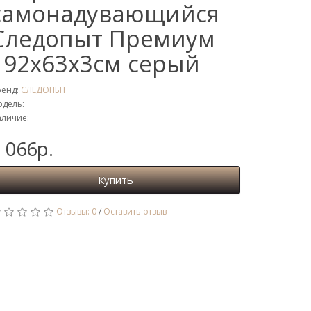
самонадувающийся
Следопыт Премиум
192x63x3cм серый
ренд:
СЛЕДОПЫТ
дель:
личие:
 066р.
Купить
Отзывы: 0
/
Оставить отзыв