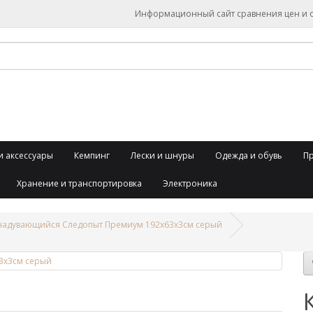
Информационный сайт сравнения цен и об
и аксессуары
Кемпинг
Лески и шнуры
Одежда и обувь
П
Хранение и транспортировка
Электроника
надувающийся Следопыт Премиум 192x63x3cм серый