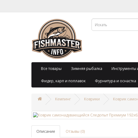
Все товары
Зимняя рыбалка
Инструменты 
Фидер, карп и поплавок
Фурнитура и оснастка
Кемпинг
Коврики
Коврик само
Описание
Отзывы (0)