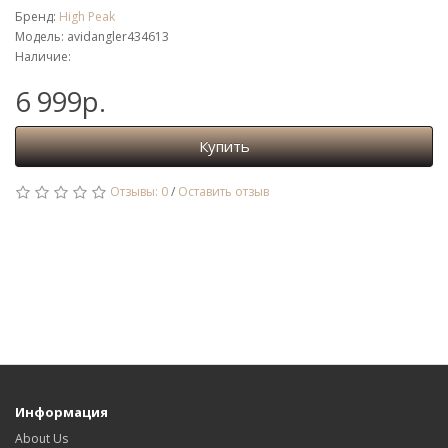
Бренд:
High Peak
Модель: avidangler434613
Наличие:
6 999р.
Купить
Отзывы: 0
/
Оставить отзыв
Информация
About Us