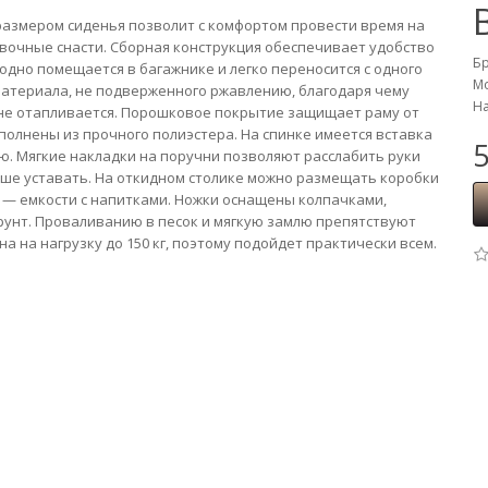
 размером сиденья позволит с комфортом провести время на
авочные снасти. Сборная конструкция обеспечивает удобство
Б
одно помещается в багажнике и легко переносится с одного
Мо
 материала, не подверженного ржавлению, благодаря чему
На
 не отапливается. Порошковое покрытие защищает раму от
олнены из прочного полиэстера. На спинке имеется вставка
5
ю. Мягкие накладки на поручни позволяют расслабить руки
ьше уставать. На откидном столике можно размещать коробки
а — емкости с напитками. Ножки оснащены колпачками,
грунт. Проваливанию в песок и мягкую замлю препятствуют
а на нагрузку до 150 кг, поэтому подойдет практически всем.