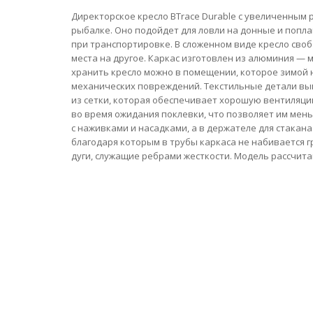
Директорское кресло BTrace Durable с увеличенным
рыбалке. Оно подойдет для ловли на донные и попл
при транспортировке. В сложенном виде кресло своб
места на другое. Каркас изготовлен из алюминия —
хранить кресло можно в помещении, которое зимой
механических повреждений. Текстильные детали вып
из сетки, которая обеспечивает хорошую вентиляци
во время ожидания поклевки, что позволяет им мен
с наживками и насадками, а в держателе для стакан
благодаря которым в трубы каркаса не набивается 
дуги, служащие ребрами жесткости. Модель рассчитан