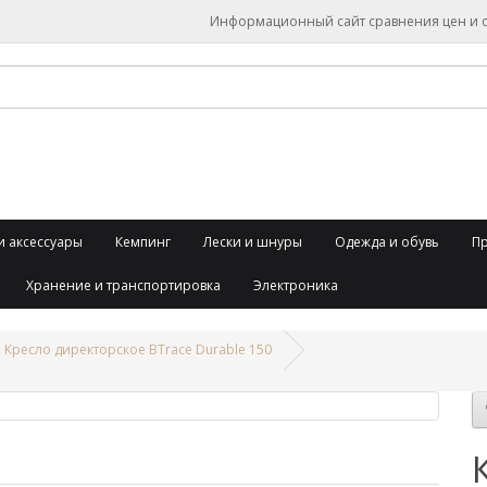
Информационный сайт сравнения цен и об
и аксессуары
Кемпинг
Лески и шнуры
Одежда и обувь
П
Хранение и транспортировка
Электроника
Кресло директорское BTrace Durable 150