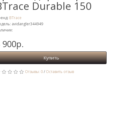
BTrace Durable 150
ренд:
BTrace
дель: avidangler344949
личие:
 900р.
Купить
Отзывы: 0
/
Оставить отзыв