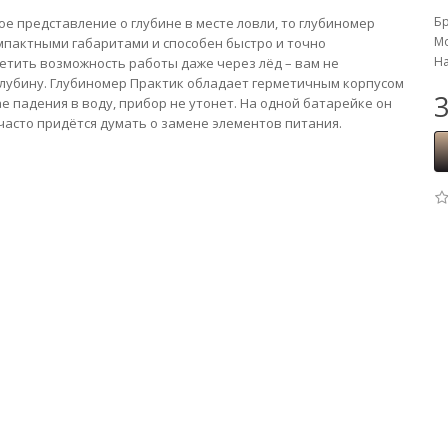
Б
ное представление о глубине в месте ловли, то глубиномер
Мо
мпактными габаритами и способен быстро и точно
На
метить возможность работы даже через лёд – вам не
 глубину. Глубиномер Практик обладает герметичным корпусом
3
е падения в воду, прибор не утонет. На одной батарейке он
 часто придётся думать о замене элементов питания.