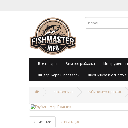
Все товары
Зимняя рыбалка
Инструменты 
Фидер, карп и поплавок
Фурнитура и оснастка
Электроника
Глубиномер Практик
Описание
Отзывы (0)