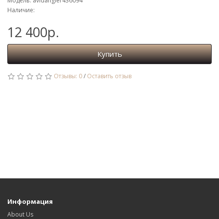
Модель: avidangler436094
Наличие:
12 400р.
Купить
Отзывы: 0
/
Оставить отзыв
Информация
About Us