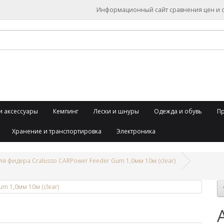
Информационный сайт сравнения цен и об
и аксессуары
Кемпинг
Лески и шнуры
Одежда и обувь
П
Хранение и транспортировка
Электроника
я фидера Cralusso CARPower Feeder Gum 1,0мм 10м (clear)