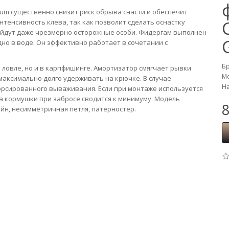
um существенно снизит риск обрыва снасти и обеспечит
тенсивность клева, так как позволит сделать оснастку
дойдут даже чрезмерно осторожные особи. Фидергам выполнен
дно в воде. Он эффективно работает в сочетании с
Б
ловле, но и в карпфишинге. Амортизатор смягчает рывки
Мо
 максимально долго удерживать на крючке. В случае
На
рсированного вываживания. Если при монтаже используется
а кормушки при забросе сводится к минимуму. Модель
8
айн, несимметричная петля, патерностер.