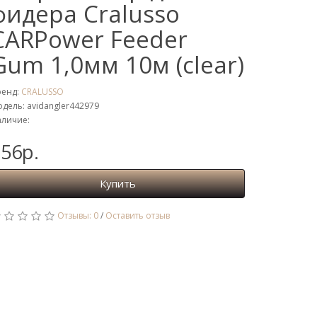
фидера Cralusso
CARPower Feeder
Gum 1,0мм 10м (clear)
ренд:
CRALUSSO
дель: avidangler442979
личие:
56р.
Купить
Отзывы: 0
/
Оставить отзыв