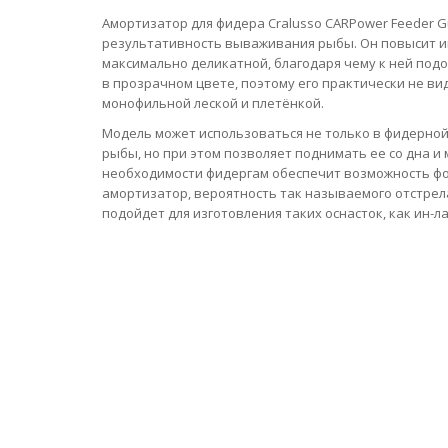
Амортизатор для фидера Cralusso CARPower Feeder G
результативность вываживания рыбы. Он повысит ин
максимально деликатной, благодаря чему к ней по
в прозрачном цвете, поэтому его практически не ви
монофильной леской и плетёнкой.
Модель может использоваться не только в фидерной 
рыбы, но при этом позволяет поднимать ее со дна и
необходимости фидергам обеспечит возможность фо
амортизатор, вероятность так называемого отстрел
подойдет для изготовления таких оснасток, как ин-л