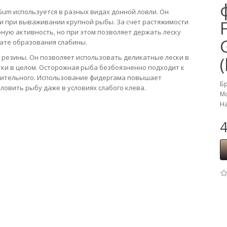
 Gum используется в разных видах донной ловли. Он
и при вываживании крупной рыбы. За счет растяжимости
ную активность, но при этом позволяет держать леску
тате образования слабины.
 резины. Он позволяет использовать деликатные лески в
тки в целом. Осторожная рыба безбоязненно подходит к
озрительного. Использование фидергама повышает
Б
овить рыбу даже в условиях слабого клева.
Мо
На
4