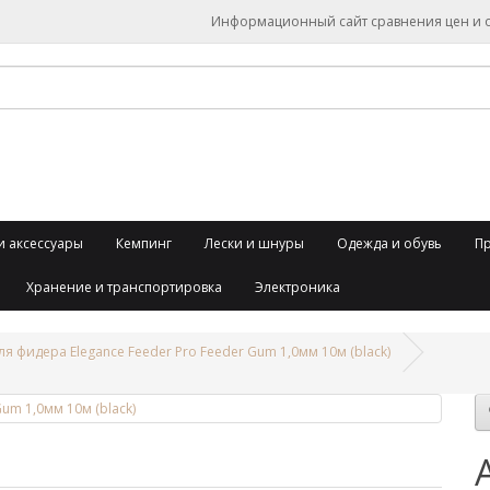
Информационный сайт сравнения цен и об
и аксессуары
Кемпинг
Лески и шнуры
Одежда и обувь
П
Хранение и транспортировка
Электроника
я фидера Elegance Feeder Pro Feeder Gum 1,0мм 10м (black)