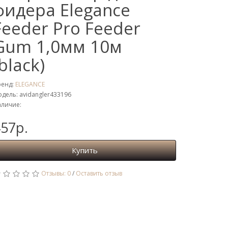
фидера Elegance
Feeder Pro Feeder
Gum 1,0мм 10м
(black)
ренд:
ELEGANCE
дель: avidangler433196
личие:
57р.
Купить
Отзывы: 0
/
Оставить отзыв