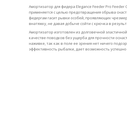
Амортизатор для фидера Elegance Feeder Pro Feeder
применяется с целью предотвращения обрыва снаст
фидергам гасит рывки особей, проявляющих чрезмер
внатяжку, не давая добыче сойти с крючка в резуль
Амортизатор изготовлен из долговечной эластичной
качестве поводков без ущерба для прочности оснас
наживке, так как в поле ее зрения нет ничего под
эффективность рыбалки, дает возможность успешно л