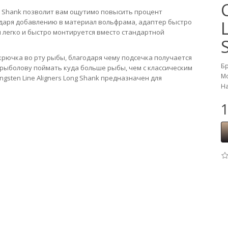
ong Shank позволит вам ощутимо повысить процент
одаря добавлению в материал вольфрама, адаптер быстро
 легко и быстро монтируется вместо стандартной
рючка во рту рыбы, благодаря чему подсечка получается
Б
 рыболову поймать куда больше рыбы, чем с классическим
Мо
gsten Line Aligners Long Shank предназначен для
На
1