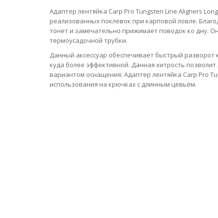
Адаптер лентяйка Carp Pro Tungsten Line Aligners L
реализованных поклёвок при карповой ловле. Благ
тонет и замечательно прижимает поводок ко дну. Он
термоусадочной трубки.
Данный аксессуар обеспечивает быстрый разворот к
куда более эффективной. Данная хитрость позволит
вариантом оснащения. Адаптер лентяйка Carp Pro Tun
использования на крючках с длинным цевьём.