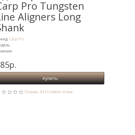
Carp Pro Tungsten
Line Aligners Long
Shank
ренд:
Carp Pro
дель:
личие:
85р.
Купить
Отзывы: 0
/
Оставить отзыв