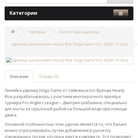
Категории
Удилища
Кастинговые удилища
Удилище кастинговое Hearty Rise Volga Game VGC-802M 10-42гр
Описание
Отзывы (0)
Линейка удилищ Volga Game от тайваньского бренда Hearty
Rise разрабатывалась с участием многократного призёра
турнира Pro Anglers League – Дмитрия Шабалина, специально
для охоты за серьёзной рыбой на большой воде при помощи
джига.
Основной особенностью этих удочек является то, что баланс
можно отрегулировать путём добавления в рукоятку
специальных грузов, которые идут в комплекте. Это позволяет