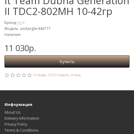
It Team Dubna Generation
II TDC2-802MH 10-42гр
Бренд:
Jig It
Модель: avidangler446777
Наличие:
11 030р.
Купить
Отзывы: 0
/
Оставить отзыв
Информация
About Us
Delivery Information
Privacy Policy
Terms & Conditions