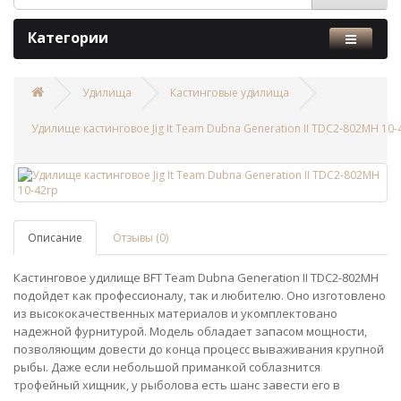
Категории
Удилища
Кастинговые удилища
Удилище кастинговое Jig It Team Dubna Generation II TDC2-802MH 10-
Описание
Отзывы (0)
Кастинговое удилище BFT Team Dubna Generation II TDC2-802MH
подойдет как профессионалу, так и любителю. Оно изготовлено
из высококачественных материалов и укомплектовано
надежной фурнитурой. Модель обладает запасом мощности,
позволяющим довести до конца процесс вываживания крупной
рыбы. Даже если небольшой приманкой соблазнится
трофейный хищник, у рыболова есть шанс завести его в