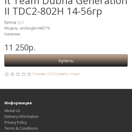
It Team Dubna Generation
II TDC2-802H 14-56гр
Бренд:
Jig It
Модель: avidangler446776
Наличие:
11 250р.
Купить
Отзывы: 0
/
Оставить отзыв
Информация
About Us
Delivery Information
Privacy Policy
Terms & Conditions