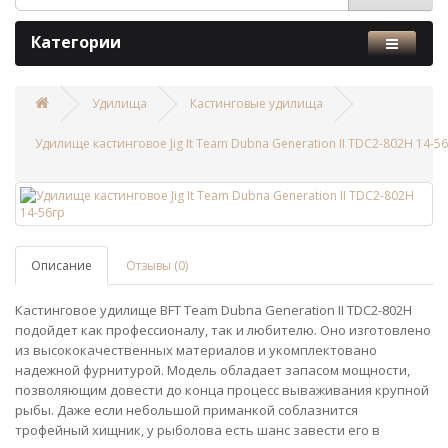
Категории
Удилища
Кастинговые удилища
Удилище кастинговое Jig It Team Dubna Generation II TDC2-802H 14-5
Описание
Отзывы (0)
Кастинговое удилище BFT Team Dubna Generation II TDC2-802H
подойдет как профессионалу, так и любителю. Оно изготовлено
из высококачественных материалов и укомплектовано
надежной фурнитурой. Модель обладает запасом мощности,
позволяющим довести до конца процесс вываживания крупной
рыбы. Даже если небольшой приманкой соблазнится
трофейный хищник, у рыболова есть шанс завести его в