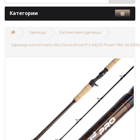
Категории
Удилища
Кастинговые удилища
Удилище кастинговое Abu Garcia Beast Pro 842SH Power Pike 60-260г