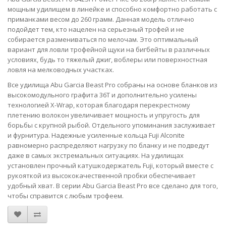
мощным удилищем в линейке и способно комфортно работать с
приманками весом до 260 грамм. Данная модель отлично
подойдет тем, кто нацелен на серьезный трофей и не
собирается размениваться по мелочам. Это оптимальный
вариант для ловли трофейной щуки на бигбейты в различных
условиях, будь то тяжелый джиг, воблеры или поверхностная
ловля на мелководных участках.
Все удилища Abu Garcia Beast Pro собраны на основе бланков из
высокомодульного графита 36T и дополнительно усилены
технологией X-Wrap, которая благодаря перекрестному
плетению волокон увеличивает мощность и упругость для
борьбы с крупной рыбой. Отдельного упоминания заслуживает
и фурнитура. Надежные усиленные кольца Fuji Alconite
равномерно распределяют нагрузку по бланку и не подведут
даже в самых экстремальных ситуациях. На удилищах
установлен прочный катушкодержатель Fuji, который вместе с
рукояткой из высококачественной пробки обеспечивает
удобный хват. В серии Abu Garcia Beast Pro все сделано для того,
чтобы справится с любым трофеем.