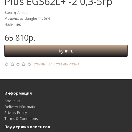
Plus EGS62L+ -2 0,3-5гр
Бренд:
Alfred
Модель: avidangler445634
Наличие:
65 810р.
Купить
Отзывы: 0
/
Оставить отзыв
Информация
About Us
Delivery Information
Privacy Policy
Terms & Conditions
Поддержка клиентов