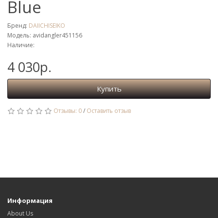
Blue
Бренд:
DAIICHISEIKO
Модель: avidangler451156
Наличие:
4 030р.
Купить
Отзывы: 0
/
Оставить отзыв
Информация
About Us