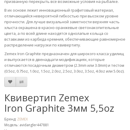
призванную перекрыть все возможные условия на рыбалке.
В их основе лежит инновационный графитовый материал,
отличающийся невероятной гибкостью при высоком уровне
прочности. Для лучше визуальной заметности верхняя часть
хлыста окрашена в красно-оранжевые светонакопительные
цвета, а по всей длине находятся однолапые кольца со
вставками из карбида кремния, обеспечивающие равномерное
распределение нагрузки по квивертипу.
Zemex Iron Graphite предназначен для широкого класса удилищ
и выпускается в двенадцати модификациях, которые
отличаются посадочным диаметром (2.3mm или 3.0mm) и тестом
(0.5oz, 0.75oz, 1.0oz, 1.5oz, 2.0oz, 2.5oz, 3.0oz, 3.5oz, 4.0oz или 5.0oz).
Квивертип Zemex
Iron Graphite 3мм 5,5oz
Бренд:
ZEMEX
Модель: avidangler447881