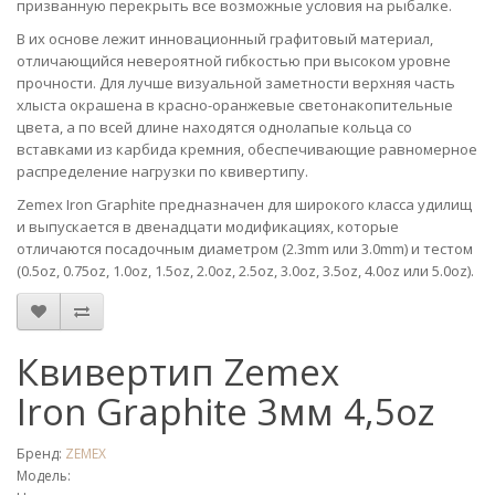
призванную перекрыть все возможные условия на рыбалке.
В их основе лежит инновационный графитовый материал,
отличающийся невероятной гибкостью при высоком уровне
прочности. Для лучше визуальной заметности верхняя часть
хлыста окрашена в красно-оранжевые светонакопительные
цвета, а по всей длине находятся однолапые кольца со
вставками из карбида кремния, обеспечивающие равномерное
распределение нагрузки по квивертипу.
Zemex Iron Graphite предназначен для широкого класса удилищ
и выпускается в двенадцати модификациях, которые
отличаются посадочным диаметром (2.3mm или 3.0mm) и тестом
(0.5oz, 0.75oz, 1.0oz, 1.5oz, 2.0oz, 2.5oz, 3.0oz, 3.5oz, 4.0oz или 5.0oz).
Квивертип Zemex
Iron Graphite 3мм 4,5oz
Бренд:
ZEMEX
Модель: