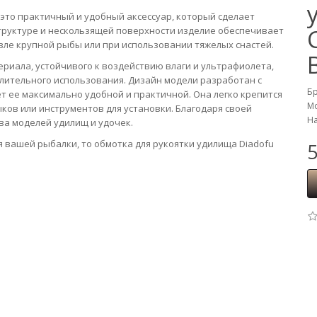
 это практичный и удобный аксессуар, который сделает
труктуре и нескользящей поверхности изделие обеспечивает
вле крупной рыбы или при использовании тяжелых снастей.
риала, устойчивого к воздействию влаги и ультрафиолета,
длительного использования. Дизайн модели разработан с
Б
т ее максимально удобной и практичной. Она легко крепится
Мо
ков или инструментов для установки. Благодаря своей
На
ва моделей удилищ и удочек.
 вашей рыбалки, то обмотка для рукоятки удилища Diadofu
5