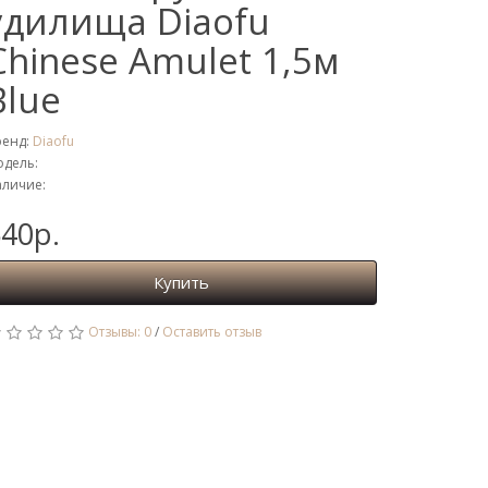
удилища Diaofu
Chinese Amulet 1,5м
Blue
ренд:
Diaofu
дель:
личие:
40р.
Купить
Отзывы: 0
/
Оставить отзыв