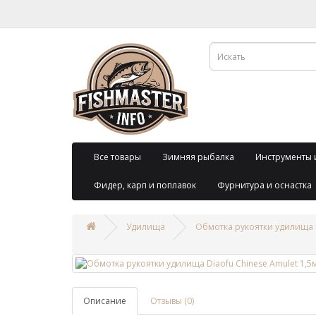
Все товары
Зимняя рыбалка
Инструменты 
Фидер, карп и поплавок
Фурнитура и оснастка
Удилища
Обмотка рукоятки удилища D
Описание
Отзывы (0)