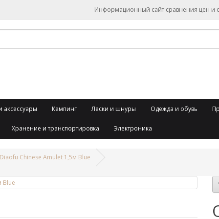
Информационный сайт сравнения цен и об
и аксессуары
Кемпинг
Лески и шнуры
Одежда и обувь
П
Хранение и транспортировка
Электроника
iaofu Chinese Amulet 1,5м Blue