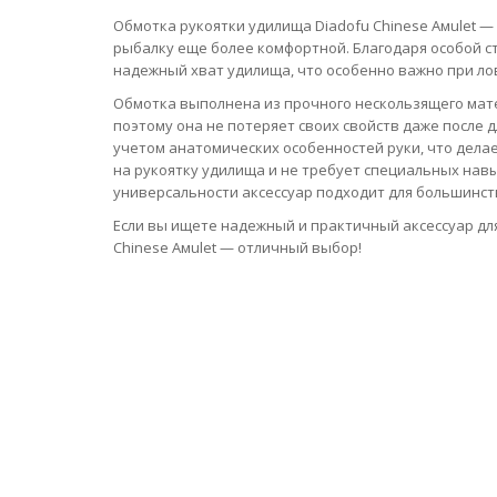
Обмотка рукоятки удилища Diadofu Chinese Aмulet —
рыбалку еще более комфортной. Благодаря особой с
надежный хват удилища, что особенно важно при ло
Обмотка выполнена из прочного нескользящего мате
поэтому она не потеряет своих свойств даже после 
учетом анатомических особенностей руки, что делае
на рукоятку удилища и не требует специальных навы
универсальности аксессуар подходит для большинст
Если вы ищете надежный и практичный аксессуар для
Chinese Aмulet — отличный выбор!